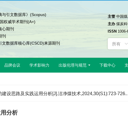
与引文数据库》(Scopus)
主管
中国煤
中国权威学术期刊(A+)
主办
煤炭科
核心期刊
ISSN
1006-
期刊
文数据库核心库(CSCD)来源期刊
品牌会议
学术影响力
出版伦理与规范
下载中心
思路及实践运用分析[J].洁净煤技术,2024,30(S1):723-726..
运用分析