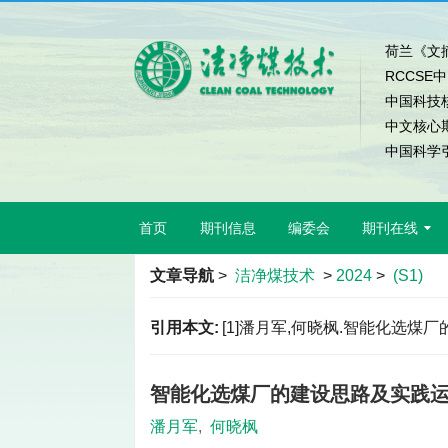
荷兰《文摘
RCCSE
中国科技
中文核心
中国科学引
首页
期刊信息
编委会
期刊在线
文章导航
>
洁净煤技术
>
2024
>
(S1)
引用本文:
[1]潘月军,何晓枫.智能化选煤厂的建设
智能化选煤厂的建设思路及实践
潘月军
,
何晓枫