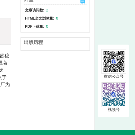
文章访问数:
2
HTML全文浏览量:
0
PDF下载量:
0
出版历程
然稳
显著
状
微信公众号
焦于
煤厂为
视频号