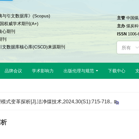
与引文数据库》(Scopus)
主管
中国煤
中国权威学术期刊(A+)
主办
煤炭科
核心期刊
ISSN
1006-
期刊
文数据库核心库(CSCD)来源期刊
品牌会议
学术影响力
出版伦理与规范
下载中心
革探析[J].洁净煤技术,2024,30(S1):715-718..
探析