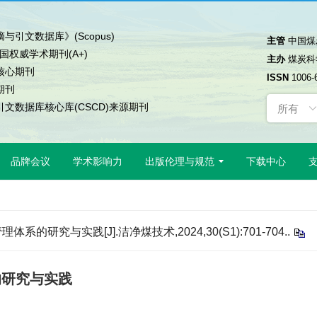
与引文数据库》(Scopus)
主管
中国煤
中国权威学术期刊(A+)
主办
煤炭科
核心期刊
ISSN
1006-
期刊
文数据库核心库(CSCD)来源期刊
品牌会议
学术影响力
出版伦理与规范
下载中心
的研究与实践[J].洁净煤技术,2024,30(S1):701-704..
的研究与实践