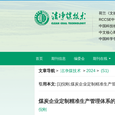
荷兰《文摘
RCCSE
中国科技
中文核心
中国科学引
首页
期刊信息
编委会
期刊在线
文章导航
>
洁净煤技术
>
2024
>
(S1)
引用本文:
[1]倪刚.煤炭企业定制精准生产管理体系
煤炭企业定制精准生产管理体系
倪刚