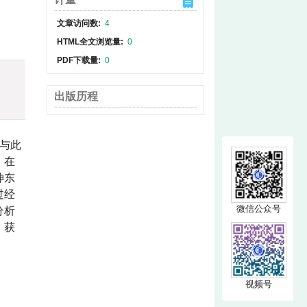
文章访问数:
4
HTML全文浏览量:
0
PDF下载量:
0
出版历程
与此
，在
神东
过经
微信公众号
分析
、获
视频号