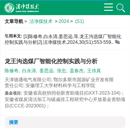
文章导航
>
洁净煤技术
>
2024
>
(S1)
引用本文:
[1]陈修奇,白永清,姜思远,等.龙王沟选煤厂智能化
控制实践与分析[J].洁净煤技术,2024,30(S1):553-559..
龙王沟选煤厂智能化控制实践与分析
陈修奇
,
白永清
,
姜思远
,
张忠
,
盖春杰
,
王传真
天津德通电气有限公司; 鄂尔多斯市国源矿业开发有限
责任公司; 安徽理工大学材料科学与工程学院
安徽省高校协同创新资助项目(GXXT-2023-104)；
基金项目:
安徽省煤炭清洁加工与碳减排工程研究中心开放基金资助项
目(CCCE-2023001)；
摘要