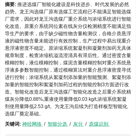
摘要:
推进选煤厂智能化建设是科技进步、时代发展的必然
趋势。龙王沟选煤厂原有选煤工艺流程已不能满足智能选煤
厂需求，因此对龙王沟选煤厂重介系统与浓缩系统进行智能
化改造。原重介系统同位素在线灰分仪检测精度不能满足指
导生产的要求，由于缺少磁性物含量检测仪，合格介质悬浮
液的磁性物含量未能进行有效控制，生产过程中易出现重介
悬浮液密度不稳定。原浓缩系统絮凝剂和凝聚剂加药无具体
规章制度，检查浓缩机溢流澄清具有滞后性。通过密度含量
模糊控制，液位模糊控制，煤泥含量模糊控制对重介系统悬
浮液多参数智能控制，通过模糊算法对重介悬浮液密度寻优
进行控制；浓缩系统从絮凝剂添加量的智能预测、絮凝剂添
加量的智能控制和絮凝剂加药过程的智能控制3方面进行改
造。智能化改造后龙王沟选煤厂智能化改造之后重介系统精
煤灰分降低0.88%,重液使用量降低0.03 kg/t,浓缩系统絮凝
剂使用量降低2.53 g/t。为龙王沟后续为打造样板型智能化
选煤厂奠定基础。
关键词:
神经网络
/
智能分选
/
灰分
/
原煤识别