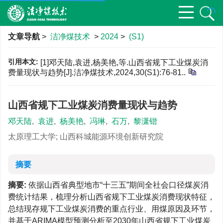
文章导航
>
洁净煤技术
>
2024
>
(S1)
引用本文:
[1]邓天陆,袁进,杨美艳,等.山西省规下工业煤炭消
费量现状与趋势[J].洁净煤技术,2024,30(S1):76-81..
山西省规下工业煤炭消费量现状与趋势
邓天陆
,
袁进
,
杨美艳
,
冯琳
,
石万
,
黎潇锴
太原理工大学; 山西科城能源环境创新研究院
摘要
摘要:
依据山西省典型地市“十三五”期间全社会口径煤炭消
费统计结果，梳理分析山西省规下工业煤炭消费现状特征，
总结现存规下工业煤炭消费的重点行业、用煤原因及环节，
并基于ARIMA模型预测分析至2030年山西省规下工业煤炭