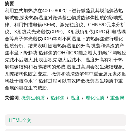
摘要:
利用立式加热炉在400～800℃下进行微藻及其脱脂藻渣热
解试验,探究热解温度对微藻基生物质热解焦性质的影响规
律。利用扫描电镜(SEM)、激光粒度仪、CHNS/O元素分析
仪、X射线荧光光谱仪(XRF)、X射线衍射仪(XRD)和电感耦
合等离子体光谱仪(ICP)等对不同温度下的热解焦进行理化
性质分析。结果表明:随着热解温度的升高,微藻和藻渣的产
焦率呈下降趋势,热解焦的C/H和C/O随之增大,颗粒平均粒径
先减小后增大,比表面积先增大后减小。温度升高有利于热
解焦碳结构和石墨结构的形成,温度过高则会发生烧结现象,
孔隙结构也随之变差。微藻和藻渣热解焦中重金属元素浓度
均处于洁净水平,热解过程可以有效降低微藻基生物质中重
金属的潜在生态威胁。
关键词:
微藻生物质
/
热解焦
/
温度
/
理化性质
/
重金属
HTML全文