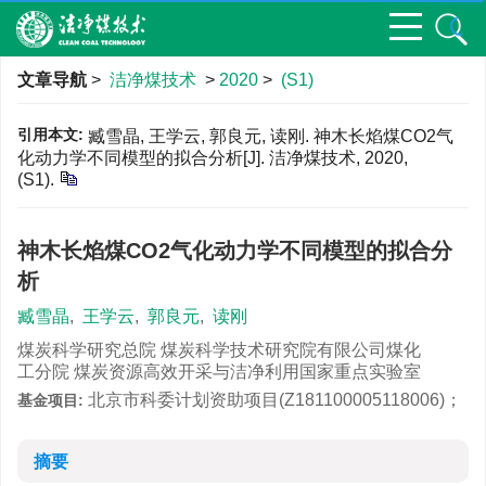
文章导航
>
洁净煤技术
>
2020
>
(S1)
引用本文:
臧雪晶, 王学云, 郭良元, 读刚. 神木长焰煤CO2气
化动力学不同模型的拟合分析[J]. 洁净煤技术, 2020,
(S1).
神木长焰煤CO2气化动力学不同模型的拟合分
析
臧雪晶
,
王学云
,
郭良元
,
读刚
煤炭科学研究总院 煤炭科学技术研究院有限公司煤化
工分院 煤炭资源高效开采与洁净利用国家重点实验室
北京市科委计划资助项目(Z181100005118006)；
基金项目:
摘要