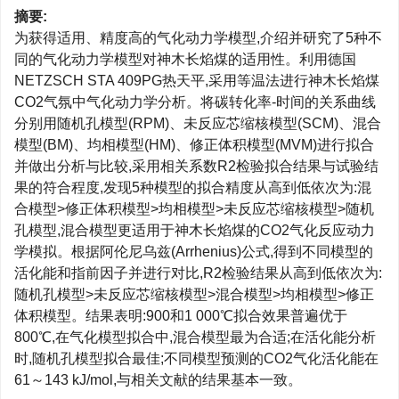
摘要:
为获得适用、精度高的气化动力学模型,介绍并研究了5种不
同的气化动力学模型对神木长焰煤的适用性。利用德国
NETZSCH STA 409PG热天平,采用等温法进行神木长焰煤
CO2气氛中气化动力学分析。将碳转化率-时间的关系曲线
分别用随机孔模型(RPM)、未反应芯缩核模型(SCM)、混合
模型(BM)、均相模型(HM)、修正体积模型(MVM)进行拟合
并做出分析与比较,采用相关系数R2检验拟合结果与试验结
果的符合程度,发现5种模型的拟合精度从高到低依次为:混
合模型>修正体积模型>均相模型>未反应芯缩核模型>随机
孔模型,混合模型更适用于神木长焰煤的CO2气化反应动力
学模拟。根据阿伦尼乌兹(Arrhenius)公式,得到不同模型的
活化能和指前因子并进行对比,R2检验结果从高到低依次为:
随机孔模型>未反应芯缩核模型>混合模型>均相模型>修正
体积模型。结果表明:900和1 000℃拟合效果普遍优于
800℃,在气化模型拟合中,混合模型最为合适;在活化能分析
时,随机孔模型拟合最佳;不同模型预测的CO2气化活化能在
61～143 kJ/mol,与相关文献的结果基本一致。