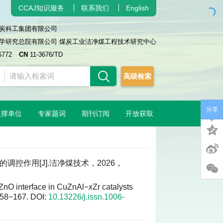
CCAJ知识服务
联系我们
English
炭科工集团有限公司
学研究总院有限公司 煤炭工业洁净煤工程技术研究中心
6772
CN
11-3676/TD
高级检索
分享
支撑单位
专家题词
期刊订阅
开放获取
的调控作用[J].洁净煤技术，2026，
nO interface in CuZnAl−
x
Zr catalysts
58−167.
DOI:
10.13226/j.issn.1006-