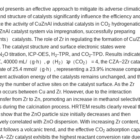
l presents an effective approach to mitigate its adverse climati
 structure of catalysts significantly influence the efficiency an
ce the activity of CuZnAl industrial catalysts in CO
hydrogenatio
2
ZnAl catalyst system via impregnation, successfully preparing
ts） catalysts. The role of Zr in regulating the formation of Cu
. The catalyst structure and surface electronic states were
N
O titration, ICP-OES, H
-TPR, and CO
-TPD. Results indicate
2
2
2
℃,
40000
mL/（g·h）,
φ
（H
）∶
φ
（CO
） = 4, the CZA−2Zr cata
2
2
 rate of 25.4 mmol/（g·h）, representing a 23.9% increase comp
ent activation energy of the catalysts remains unchanged, and t
y the number of active sites on the catalyst surface. As the Zr
on occurs between Cu and Zr. However, due to the interaction
nsfer from Zr to Zn, promoting an increase in methanol selectivit
ns during the calcination process. HRTEM results clearly reveal 
 show that the ZnO particle size initially decreases and then
vely correlated with ZnO dispersion. With increasing Zr content,
t follows a volcanic trend, and the effective CO
adsorption cap
2
ZA−2Zr catalyst exhibits the highest reactant conversion rate due