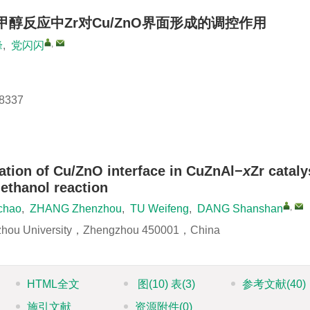
甲醇反应中Zr对Cu/ZnO界面形成的调控作用
,
峰
,
党闪闪
8337
mation of Cu/ZnO interface in CuZnAl−
x
Zr cataly
ethanol reaction
,
chao
,
ZHANG Zhenzhou
,
TU Weifeng
,
DANG Shanshan
gzhou University，Zhengzhou 450001，China
HTML全文
图
(10)
表
(3)
参考文献
(40)
施引文献
资源附件
(0)