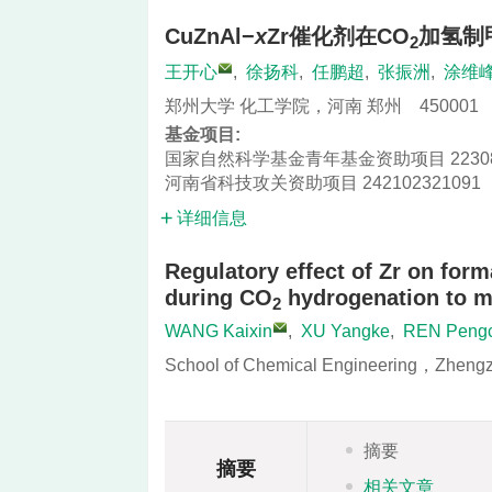
CuZnAl−
x
Zr催化剂在CO
加氢制
2
王开心
,
徐扬科
,
任鹏超
,
张振洲
,
涂维
郑州大学 化工学院，河南 郑州 450001
基金项目:
国家自然科学基金青年基金资助项目
2230
河南省科技攻关资助项目
242102321091
详细信息
Regulatory effect of Zr on for
during CO
hydrogenation to m
2
WANG Kaixin
,
XU Yangke
,
REN Peng
School of Chemical Engineering，Zhen
摘要
摘要
相关文章