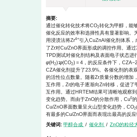
摘要:
通过催化转化技术将CO
转化为甲醇，能
2
催化反应的效率和选择性具有显著影响。为进
4+
用浸渍法将Zr
引入CuZnAl催化剂体系，
了Zr对Cu/ZnO界面形成的调控作用。通过
TPD测试对催化剂结构及表面电子状态进行表
φ
(H
)∶
φ
(CO
) = 4，的反应条件下，CZA−
2
2
CZA催化剂提升了23.9%。各催化剂
的活性位点数量。随着Zr质量分数的增加，
互作用，Zr的电子逐渐向Zn转移，促进了
互作用。通过HRTEM结果可清晰地观察
0
变化趋势。而由于ZnO的分散作用，Cu
Cu/ZnO界面数量呈火山型变化趋势，CO
2
有最多的Cu/ZnO界面而表现出最高的反
关键词:
甲醇合成
/
催化剂
/
ZnO的粒径