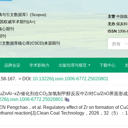
与引文数据库》(Scopus)
主管
中国煤
中国权威学术期刊(A+)
主办
煤炭科
核心期刊
ISSN
1006-
期刊
文数据库核心库(CSCD)来源期刊
品牌会议
学术影响力
出版伦理与规范
下载中心
 158-167.
> DOI:
10.13226/j.issn.1006-6772.25020801
nAl−
x
Zr催化剂在CO
加氢制甲醇反应中Zr对Cu/ZnO界面形成
2
226/j.issn.1006-6772.25020801
ngchao，et al. Regulatory effect of Zr on formation of Cu/Z
methanol reaction[J].Clean Coal Technology，2026，32（5）：1