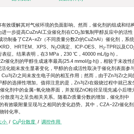
够有效缓解其对气候环境的负面影响。然而，催化剂的组成和结
一步提高CuZnAl工业催化剂在CO
加氢制甲醇反应中的活性
2
成功制备了CZA−
x
Zr（不同质量分数Zr的CuZnAl）催化剂，系
XRD、HRTEM、XPS、N
O滴定、ICP-OES、H
-TPR以及CO
2
2
征。结果表明，在3 MPa，230 ℃，
40000
mL/(g·h)，
2Zr催化剂的甲醇生成速率最高(25.4 mmol/(g·h))，相较于未改性
的表观活化能未发生显著变化，甲醇的合成活性取决于催化剂表面参
Cu与Zr之间未发生电子间的相互作用；然而，由于Zn与Zr之间
甲醇的选择性增加。值得注意的是，Zn与Zr在煅烧过程中就已发
到催化剂中的金属−氧化物界面，并发现ZnO粒径呈现先减小后增
的分散度与之呈负相关关系。随着Zr质量分数的增加，催化剂中
的有效吸附量呈现与之相同的变化趋势。其中，CZA−2Zr催化
应物转化率。
0
大小
/
Cu
分散度
/
调控作用