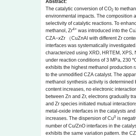
Abstract:
The catalytic conversion of CO
to methano
2
environmental impacts. The composition and
selectivity of catalytic reactions. To enhan
4+
methanol, Zr
was introduced into the Cu
CZA−
x
Zr （CuZnAl with different Zr conten
interfaces was systematically investigated
characterized using XRD, HRTEM, XPS, 
under reaction conditions of 3 MPa, 230 
exhibits the highest methanol production
to the unmodified CZA catalyst. The appar
methanol synthesis activity is determined b
content increases, no electronic interacti
between Zn and Zr, electrons gradually tra
and Zr species initiated mutual interactio
metal-oxide interfaces in the catalysts and
0
increases. The dispersion of Cu
is negati
number of Cu/ZnO interfaces in the catalys
exhibits the same variation pattern. the C