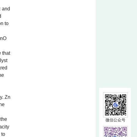
c and
d
n to
/ZnO
 that
lyst
ared
he
y. Zn
the
 the
微信公众号
acity
 to