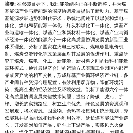
摘要:
在双碳目标下，我国能源结构正在不断调整，并为煤
基能源产业与新能源的深度协调发展提供了新动力。基于煤
基能源发展趋势和时代要求，系统地阐述了以煤炭和煤电一
体化、煤电和新能源一体化、煤炭和煤化工一体化、煤基产
业与运输一体化、煤基产业和新材料一体化、煤基产业与循
环经济一体化的能源六个一体化高质量协调发展的新型工业
体系理念。分析了国家在火电三改联动、煤电容量电价机
制、煤炭资源转化等政策层面对其发展的促进作用。重点研
究了煤炭、煤电、化工、新能源、新材料之间的物料和能量
循环模式，通过最经济合理的运输方式实现工业园区内部产
品或废弃物的相互交换，形成煤基产业循环经济产业链，多
产业间各种资源合理配置，有效利用废弃物，降低环境污
染，提高企业的经济效益及环境效益。剖析了能源六个一体
化高质量协调发展关键技术问题，提出了降碳、减污、扩
绿、增长的实施路径，树立生态优先、绿色发展的资源观和
发展观，将水资源、固废物、余热等收集利用统筹规划，降
低能耗并提高能源和物料的利用效率。延长煤基能源产业链
长，开发高附加值产品，延伸上下游产品，实践风光火储一
体化、煤化工+新能源、新能源+新材料等新模式，发挥多