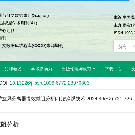
与引文数据库》(Scopus)
主管
中国煤
中国权威学术期刊(A+)
主办
煤炭科
核心期刊
ISSN
1006-
期刊
文数据库核心库(CSCD)来源期刊
品牌会议
学术影响力
出版伦理与规范
下载中心
DOI:
10.13226/j.issn.1006-6772.23070803
分离器提效减阻分析[J].洁净煤技术,2024,30(S2):721-726..
减阻分析