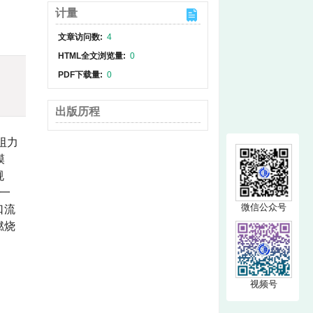
计量
文章访问数:
4
HTML全文浏览量:
0
PDF下载量:
0
出版历程
阻力
模
规
一
微信公众号
口流
燃烧
视频号