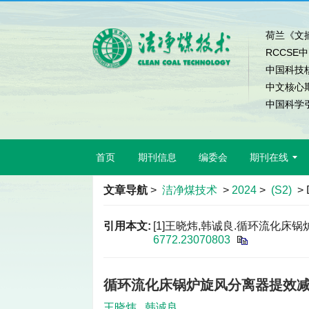
荷兰《文摘
RCCSE
中国科技
中文核心
中国科学引
首页
期刊信息
编委会
期刊在线
文章导航
>
洁净煤技术
>
2024
>
(S2)
> 
引用本文:
[1]王晓炜,韩诚良.循环流化床锅炉旋风
6772.23070803
循环流化床锅炉旋风分离器提效
王晓炜
,
韩诚良